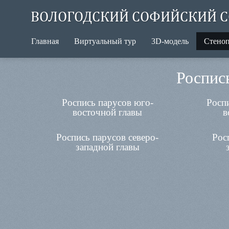
ВОЛОГОДСКИЙ СОФИЙСКИЙ С
Главная
Виртуальный тур
3D-модель
Стено
Роспись
Роспись парусов юго-
Роспи
восточной главы
в
Роспись парусов северо-
Рос
западной главы