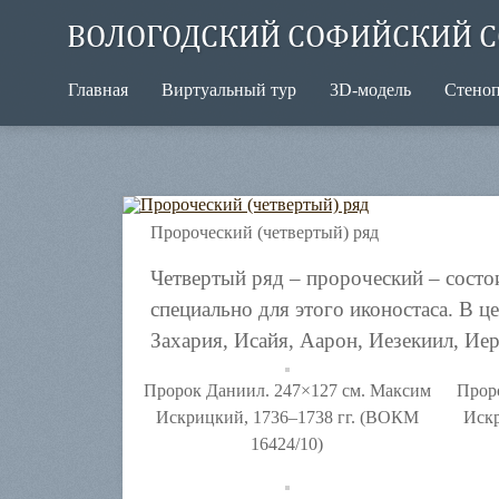
ВОЛОГОДСКИЙ СОФИЙСКИЙ С
Главная
Виртуальный тур
3D-модель
Стено
Пророческий (четвертый) ряд
Четвертый ряд – пророческий – состо
специально для этого иконостаса. В ц
Захария, Исайя, Аарон, Иезекиил, Иер
Пророк Даниил. 247×127 см. Максим
Прор
Искрицкий, 1736–1738 гг. (ВОКМ
Искр
16424/10)