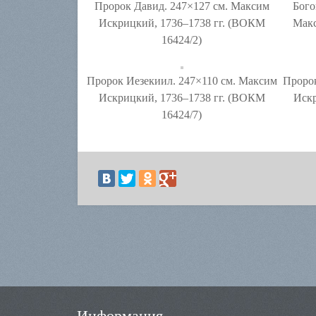
Пророк Давид. 247×127 см. Максим
Бого
Искрицкий, 1736–1738 гг. (ВОКМ
Макс
16424/2)
Пророк Иезекиил. 247×110 см. Максим
Проро
Искрицкий, 1736–1738 гг. (ВОКМ
Искр
16424/7)
Информация