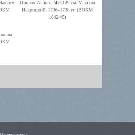
 Максим
Пророк Аарон. 247×129 см. Максим
(ВОКМ
Искрицкий, 1736–1738 гг. (ВОКМ
16424/5)
Максим
(ВОКМ
Партнеры