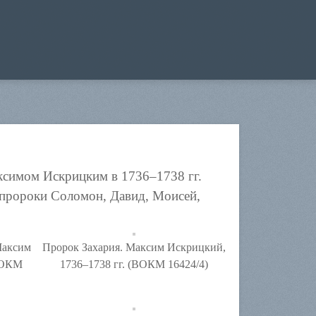
ксимом Искрицким в 1736–1738 гг.
– пророки Соломон, Давид, Моисей,
Максим
Пророк Захария. Максим Искрицкий,
(ВОКМ
1736–1738 гг. (ВОКМ 16424/4)