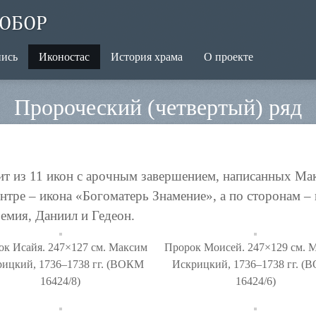
ОБОР
пись
Иконостас
История храма
О проекте
Пророческий (четвертый) ряд
ит из 11 икон с арочным завершением, написанных Ма
ентре – икона «Богоматерь Знамение», а по сторонам 
емия, Даниил и Гедеон.
ок Исайя. 247×127 см. Максим
Пророк Моисей. 247×129 см. 
ицкий, 1736–1738 гг. (ВОКМ
Искрицкий, 1736–1738 гг. 
16424/8)
16424/6)