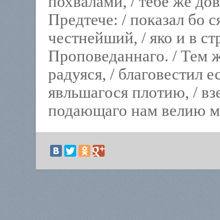
похвалами, / тебе же до
Предтече: / показал бо 
честнейший, / яко и в с
Проповеданнаго. / Тем ж
радуяся, / благовестил е
явльшагося плотию, / вз
подающаго нам велию м